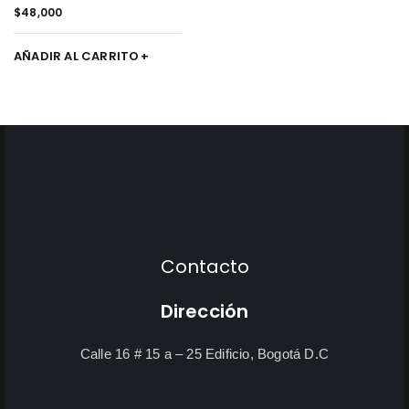
O'RING / UND
$
48,000
AÑADIR AL CARRITO
Contacto
Dirección
Calle 16 # 15 a – 25 Edificio, Bogotá D.C