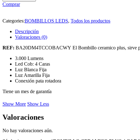
PLUS
Comprar
4
CARAS
DUAL
Categories:
BOMBILLOS LEDS
,
Todos los productos
COLOR
/
Descripción
UND
Valoraciones (0)
cantidad
REF:
BA20DM4TCCOBACWY El Bombillo ceramico plus, sirve para tu 
3.000 Lumens
Led Cob: 4 Caras
Luz Blanca Fija
Luz Amarilla Fija
Conexión pata rotadora
Tiene un mes de garantía
Show More
Show Less
Valoraciones
No hay valoraciones aún.