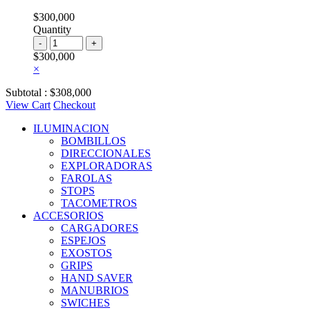
Blanco
$
300,000
cantidad
Quantity
INTERCOMUNICADOR
MAXTO
$
300,000
M2
×
/
UND
Subtotal :
$
308,000
cantidad
View Cart
Checkout
ILUMINACION
BOMBILLOS
DIRECCIONALES
EXPLORADORAS
FAROLAS
STOPS
TACOMETROS
ACCESORIOS
CARGADORES
ESPEJOS
EXOSTOS
GRIPS
HAND SAVER
MANUBRIOS
SWICHES