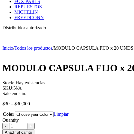
FOX PARTS
REPUESTOS
MICHELIN
FREEDCONN
Distribuidor autorizado
Inicio
/
Todos los productos
/
MODULO CAPSULA FIJO x 20 UNDS
MODULO CAPSULA FIJO x 2
Stock:
Hay existencias
SKU:
N/A
Sale ends in:
Price
$
30
–
$
30,000
range:
Color
$30
Limpiar
through
Quantity
$30,000
MODULO
CAPSULA
Añadir al carrito