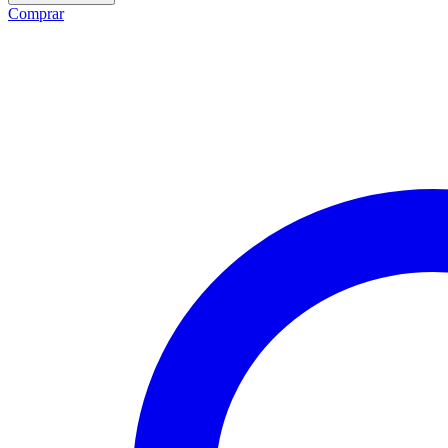
FIJO
Comprar
x
20
UNDS
cantidad