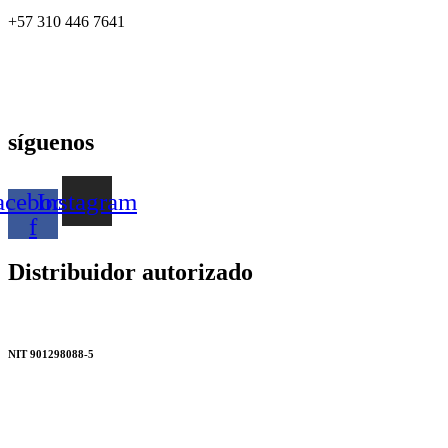
+57 310 446 7641
síguenos
acebook-
Instagram
f
Distribuidor autorizado
NIT 901298088-5