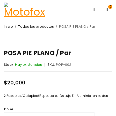
0
Inicio
/
Todos los productos
/
POSA PIE PLANO / Par
POPULAR
POSA PIE PLANO / Par
Stock:
Hay existencias
SKU:
POP-002
$
20,000
2 Posapies/Calapies/Reposapies, De Lujo En Aluminio Ionizados
Color